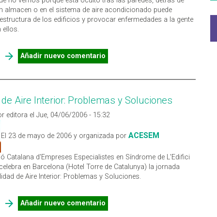
e no vemos porque está oculto tras las paredes, detrás de
n almacen o en el sistema de aire acondicionado puede
a estructura de los edificios y provocar enfermedades a la gente
 ellos.
SOBRE EL MOHO SE PUEDE COMER SU CASA
Añadir nuevo comentario
 de Aire Interior: Problemas y Soluciones
r editora el Jue, 04/06/2006 - 15:32
ACESEM
El 23 de mayo de 2006 y organizada por
ó Catalana d'Empreses Especialistes en Síndrome de L'Edifici
 celebra en Barcelona (Hotel Torre de Catalunya) la jornada
lidad de Aire Interior: Problemas y Soluciones.
SOBRE CALIDAD DE AIRE INTERIOR: PROBLEMAS Y SOLUCIONES
Añadir nuevo comentario