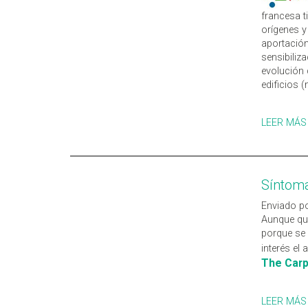
francesa t
orígenes y
aportación
sensibiliz
evolución 
edificios (
LEER MÁS
Síntoma
Enviado po
Aunque qu
porque se 
interés el 
The Carp
LEER MÁS