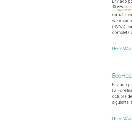
Enviado po
climatizac
valoración
(SVAA) par
completa d
LEER MÁS
EcoHea
Enviado po
La EcoHeal
octubre de
siguiente 
LEER MÁS