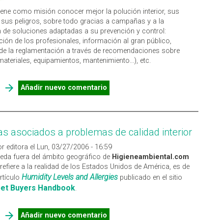
iene como misión conocer mejor la polución interior, sus
 sus peligros, sobre todo gracias a campañas y a la
 de soluciones adaptadas a su prevención y control:
ación de los profesionales, información al gran público,
de la reglamentación a través de recomendaciones sobre
materiales, equipamientos, mantenimiento...), etc.
SOBRE OBSERVATOIRE DE LA QUALITÉ DE L'AIR INTERIEUR
Añadir nuevo comentario
s asociados a problemas de calidad interior
r editora el Lun, 03/27/2006 - 16:59
eda fuera del ámbito geográfico de
Higieneambiental.com
refiere a la realidad de los Estados Unidos de América, es de
Humidity Levels and Allergies
artículo
publicado en el sitio
et Buyers Handbook
.
SOBRE SÍNTOMAS ASOCIADOS A PROBLEMAS DE CALIDAD
Añadir nuevo comentario