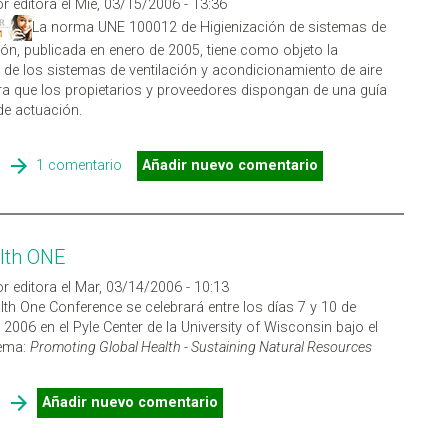
r editora el Mié, 03/15/2006 - 13:36
La norma UNE 100012 de Higienización de sistemas de
ión, publicada en enero de 2005, tiene como objeto la
 de los sistemas de ventilación y acondicionamiento de aire
a que los propietarios y proveedores dispongan de una guía
e actuación.
SOBRE NORMA UNE 100012 DE HIGIENIZACIÓN DE SISTEMAS DE
1 comentario
Añadir nuevo comentario
CLIMATIZACIÓN
lth ONE
r editora el Mar, 03/14/2006 - 10:13
th One Conference se celebrará entre los días 7 y 10 de
 2006 en el Pyle Center de la University of Wisconsin bajo el
lema:
Promoting Global Health - Sustaining Natural Resources
SOBRE ECOHEALTH ONE
Añadir nuevo comentario