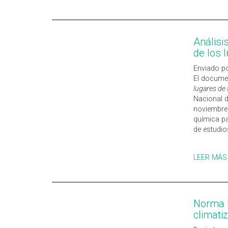
Análisi
de los 
Enviado po
El docum
lugares de 
Nacional d
noviembre 
química pa
de estudio
LEER MÁS
Norma U
climati