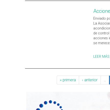
Accion
Enviado po
La Asociac
acondicio
de control
acciones 
se merece 
LEER MÁS
« primera
‹ anterior
…