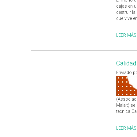
El moho qu
cajas en u
destruir l
que vive en
LEER MÁS
Calidad
Enviado po
(Associaci
Malalt) se
técnica Ca
LEER MÁS