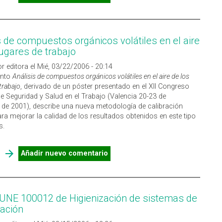
INTERIOR
s de compuestos orgánicos volátiles en el aire
lugares de trabajo
r editora el Mié, 03/22/2006 - 20:14
ento
Análisis de compuestos orgánicos volátiles en el aire de los
trabajo
, derivado de un póster presentado en el XII Congreso
e Seguridad y Salud en el Trabajo (Valencia 20-23 de
de 2001), describe una nueva metodología de calibración
ra mejorar la calidad de los resultados obtenidos en este tipo
s.
SOBRE ANÁLISIS DE COMPUESTOS ORGÁNICOS VOLÁTILES EN
Añadir nuevo comentario
EL AIRE DE LOS LUGARES DE TRABAJO
NE 100012 de Higienización de sistemas de
zación