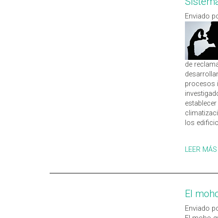
Sistema
Enviado po
de reclama
desarrolla
procesos i
investigad
establecer
climatizac
los edific
LEER MÁS
El moh
Enviado po