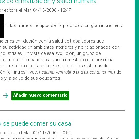
s de climatización y salud humana
r editora el Mar, 04/18/2006 - 12:47
En los últimos tiempos se ha producido un gran incremento
ciones en relación con la salud de trabajadores que
n su actividad en ambientes interiores y no relacionados con
ndustriales. En vista de esa evolución, un grupo de
ores norteamericanos realizaron un estudio que pretendía
 una relación directa entre el estado de los sistemas de
ión (en inglés Hvac:
heating, ventilating and air conditioning
) de
ios y la salud de sus ocupantes.
SOBRE SISTEMAS DE CLIMATIZACIÓN Y SALUD HUMANA
Añadir nuevo comentario
o se puede comer su casa
r editora el Mar, 04/11/2006 - 20:54