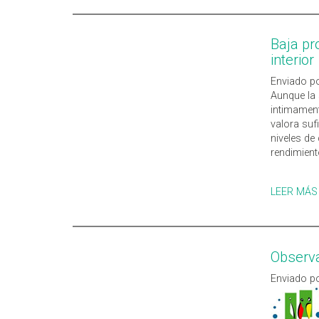
Baja pr
interior
Enviado po
Aunque la 
intimamen
valora suf
niveles de 
rendimient
LEER MÁS
Observat
Enviado po