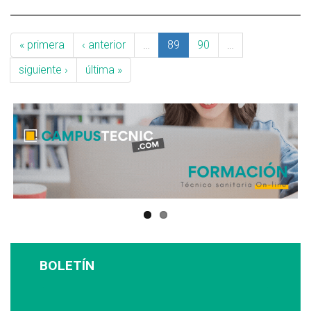
« primera
‹ anterior
…
89
90
…
siguiente ›
última »
BOLETÍN
Suscríbase a nuestro boletín: