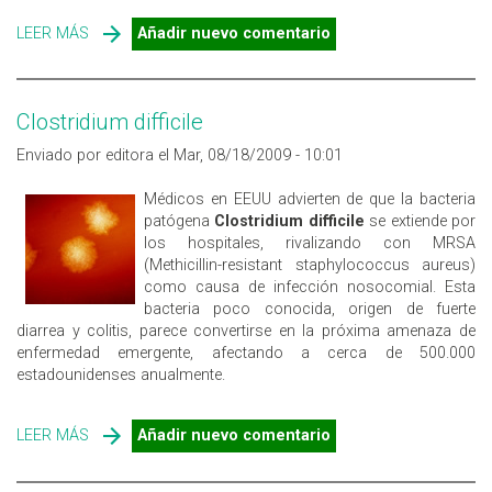
LEER MÁS
SOBRE PREVENCIÓN DE LA GRIPE A/H1N1 EN LAS
Añadir nuevo comentario
EMPRESAS
Clostridium difficile
Enviado por editora el Mar, 08/18/2009 - 10:01
Médicos en EEUU advierten de que la bacteria
patógena
Clostridium difficile
se extiende por
los hospitales, rivalizando con MRSA
(Methicillin-resistant staphylococcus aureus)
como causa de infección nosocomial. Esta
bacteria poco conocida, origen de fuerte
diarrea y colitis, parece convertirse en la próxima amenaza de
enfermedad emergente, afectando a cerca de 500.000
estadounidenses anualmente.
LEER MÁS
SOBRE CLOSTRIDIUM DIFFICILE
Añadir nuevo comentario