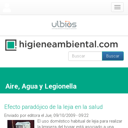
Pasar al contenido principal
Togg
navig
Buscar
Formulario de
Buscar
búsqueda
Aire, Agua y Legionella
Efecto paradójico de la lejia en la salud
Enviado por editora el Jue, 09/10/2009 - 09:22
El uso doméstico habitual de lejia para realizar
la limpieza del hogar está asociado a una