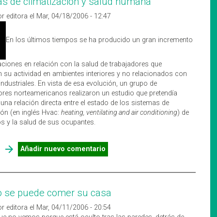
s de climatización y salud humana
r editora el Mar, 04/18/2006 - 12:47
En los últimos tiempos se ha producido un gran incremento
ciones en relación con la salud de trabajadores que
n su actividad en ambientes interiores y no relacionados con
ndustriales. En vista de esa evolución, un grupo de
ores norteamericanos realizaron un estudio que pretendía
 una relación directa entre el estado de los sistemas de
ión (en inglés Hvac:
heating, ventilating and air conditioning
) de
ios y la salud de sus ocupantes.
SOBRE SISTEMAS DE CLIMATIZACIÓN Y SALUD HUMANA
Añadir nuevo comentario
o se puede comer su casa
r editora el Mar, 04/11/2006 - 20:54