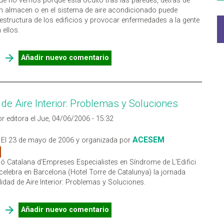
e no vemos porque está oculto tras las paredes, detrás de
n almacen o en el sistema de aire acondicionado puede
a estructura de los edificios y provocar enfermedades a la gente
 ellos.
SOBRE EL MOHO SE PUEDE COMER SU CASA
Añadir nuevo comentario
 de Aire Interior: Problemas y Soluciones
r editora el Jue, 04/06/2006 - 15:32
ACESEM
El 23 de mayo de 2006 y organizada por
ó Catalana d'Empreses Especialistes en Síndrome de L'Edifici
 celebra en Barcelona (Hotel Torre de Catalunya) la jornada
lidad de Aire Interior: Problemas y Soluciones.
SOBRE CALIDAD DE AIRE INTERIOR: PROBLEMAS Y SOLUCIONES
Añadir nuevo comentario