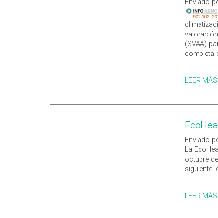
Enviado po
climatizac
valoración
(SVAA) par
completa d
LEER MÁS
EcoHea
Enviado po
La EcoHeal
octubre de
siguiente 
LEER MÁS