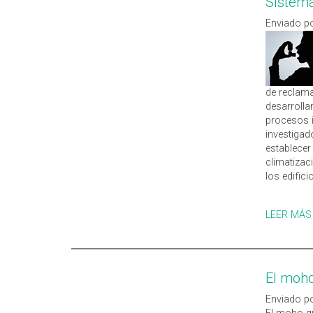
Sistema
Enviado po
de reclama
desarrolla
procesos i
investigad
establecer
climatizac
los edific
LEER MÁS
El moh
Enviado po