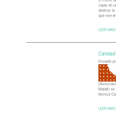
El moho qu
cajas en u
destruir l
que vive en
LEER MÁS
Calidad
Enviado po
(Associaci
Malalt) se
técnica Ca
LEER MÁS