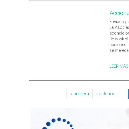
Accion
Enviado po
La Asociac
acondicio
de control
acciones 
se merece 
LEER MÁS
« primera
‹ anterior
…