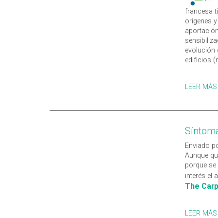
francesa t
orígenes y
aportación
sensibiliz
evolución 
edificios (
LEER MÁS
Síntoma
Enviado po
Aunque qu
porque se 
interés el 
The Carp
LEER MÁS