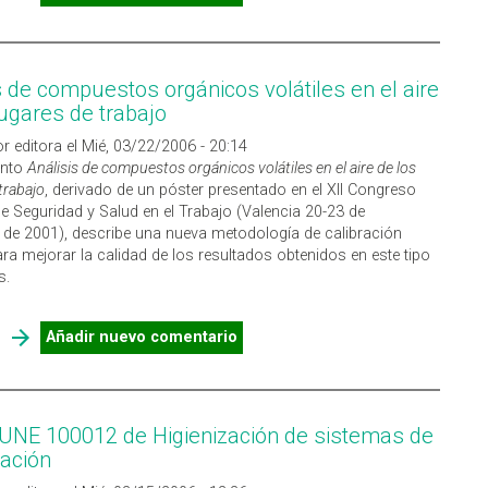
INTERIOR
s de compuestos orgánicos volátiles en el aire
lugares de trabajo
r editora el Mié, 03/22/2006 - 20:14
ento
Análisis de compuestos orgánicos volátiles en el aire de los
trabajo
, derivado de un póster presentado en el XII Congreso
e Seguridad y Salud en el Trabajo (Valencia 20-23 de
de 2001), describe una nueva metodología de calibración
ra mejorar la calidad de los resultados obtenidos en este tipo
s.
SOBRE ANÁLISIS DE COMPUESTOS ORGÁNICOS VOLÁTILES EN
Añadir nuevo comentario
EL AIRE DE LOS LUGARES DE TRABAJO
NE 100012 de Higienización de sistemas de
zación