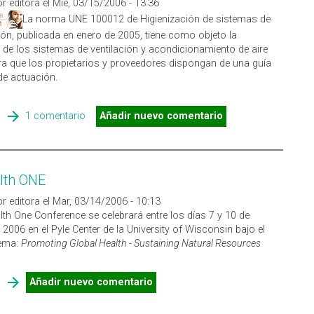
r editora el Mié, 03/15/2006 - 13:36
La norma UNE 100012 de Higienización de sistemas de
ión, publicada en enero de 2005, tiene como objeto la
 de los sistemas de ventilación y acondicionamiento de aire
a que los propietarios y proveedores dispongan de una guía
e actuación.
SOBRE NORMA UNE 100012 DE HIGIENIZACIÓN DE SISTEMAS DE
1 comentario
Añadir nuevo comentario
CLIMATIZACIÓN
lth ONE
r editora el Mar, 03/14/2006 - 10:13
th One Conference se celebrará entre los días 7 y 10 de
 2006 en el Pyle Center de la University of Wisconsin bajo el
lema:
Promoting Global Health - Sustaining Natural Resources
SOBRE ECOHEALTH ONE
Añadir nuevo comentario