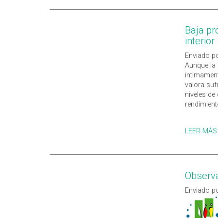
Baja pr
interior
Enviado po
Aunque la 
intimamen
valora suf
niveles de 
rendimient
LEER MÁS
Observat
Enviado po