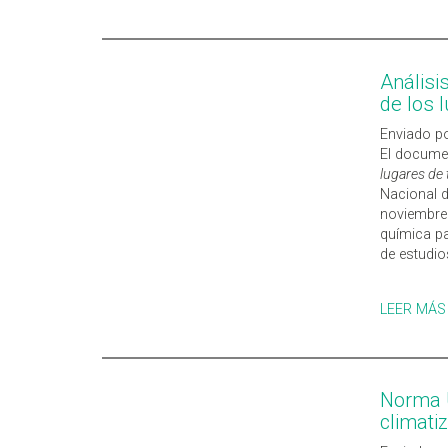
Análisi
de los 
Enviado po
El docum
lugares de 
Nacional d
noviembre 
química pa
de estudio
LEER MÁS
Norma U
climati