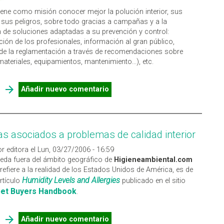
iene como misión conocer mejor la polución interior, sus
 sus peligros, sobre todo gracias a campañas y a la
 de soluciones adaptadas a su prevención y control:
ación de los profesionales, información al gran público,
de la reglamentación a través de recomendaciones sobre
materiales, equipamientos, mantenimiento...), etc.
SOBRE OBSERVATOIRE DE LA QUALITÉ DE L'AIR INTERIEUR
Añadir nuevo comentario
s asociados a problemas de calidad interior
r editora el Lun, 03/27/2006 - 16:59
eda fuera del ámbito geográfico de
Higieneambiental.com
refiere a la realidad de los Estados Unidos de América, es de
Humidity Levels and Allergies
artículo
publicado en el sitio
et Buyers Handbook
.
SOBRE SÍNTOMAS ASOCIADOS A PROBLEMAS DE CALIDAD
Añadir nuevo comentario