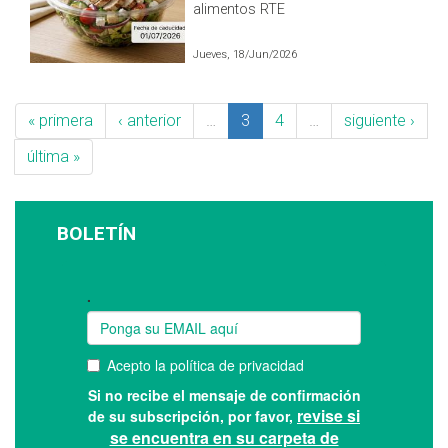
alimentos RTE
Jueves, 18/Jun/2026
« primera
‹ anterior
…
3
4
…
siguiente ›
última »
BOLETÍN
Suscríbase a nuestro boletín: