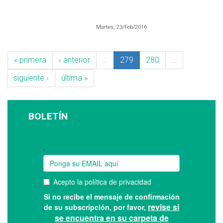
Martes, 23/Feb/2016
« primera
‹ anterior
…
279
280
…
siguiente ›
última »
BOLETÍN
Suscríbase a nuestro boletín: