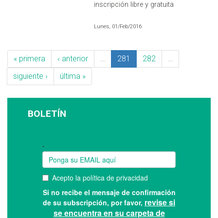
inscripción libre y gratuita
Lunes, 01/Feb/2016
« primera
‹ anterior
…
281
282
…
siguiente ›
última »
BOLETÍN
Suscríbase a nuestro boletín: