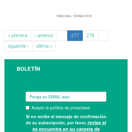
Miércoles, 16/Mar/2016
« primera
‹ anterior
…
277
278
…
siguiente ›
última »
BOLETÍN
Suscríbase a nuestro boletín: