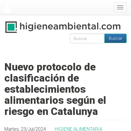
Pasar al contenido principal
Togg
navig
Buscar
Formulario de
Buscar
búsqueda
Nuevo protocolo de
clasificación de
establecimientos
alimentarios según el
riesgo en Catalunya
Martes, 23/Jul/2024
HIGIENE ALIMENTARIA