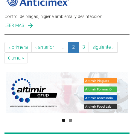
Control de plagas, higiene ambiental y desinfección
LEER MÁS
SOBRE ANTICIMEX ESPAÑA
« primera
‹ anterior
…
2
3
siguiente ›
última »