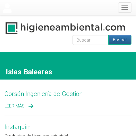
Pasar al contenido principal
Togg
navig
Buscar
Formulario de
Buscar
búsqueda
Islas Baleares
Corsán Ingeniería de Gestión
LEER MÁS
SOBRE CORSÁN INGENIERÍA DE GESTIÓN
Instaquim