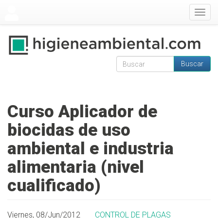
Pasar al contenido principal
Togg
navig
Buscar
Formulario de
Buscar
búsqueda
Curso Aplicador de
biocidas de uso
ambiental e industria
alimentaria (nivel
cualificado)
Viernes, 08/Jun/2012
CONTROL DE PLAGAS