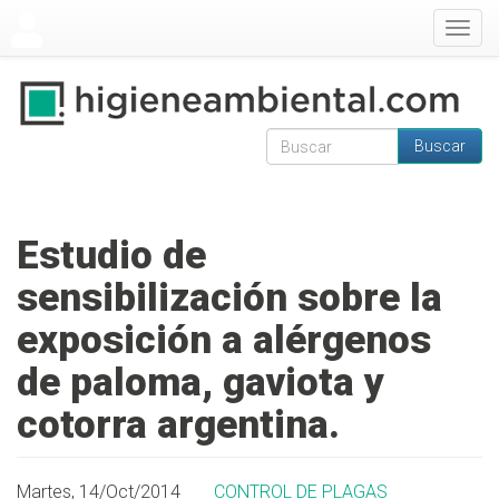
Pasar al contenido principal
Togg
navig
Buscar
Formulario de
Buscar
búsqueda
Estudio de
sensibilización sobre la
exposición a alérgenos
de paloma, gaviota y
cotorra argentina.
Martes, 14/Oct/2014
CONTROL DE PLAGAS