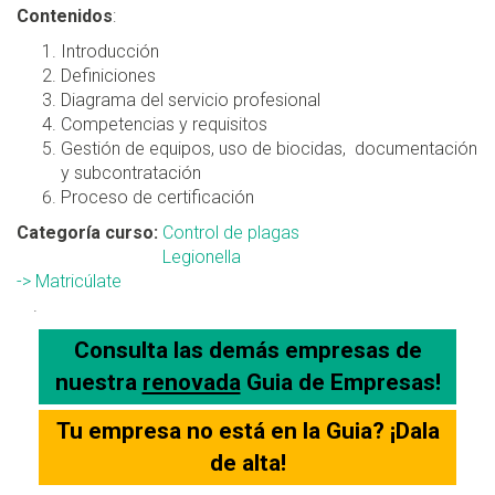
Contenidos
:
Introducción
Definiciones
Diagrama del servicio profesional
Competencias y requisitos
Gestión de equipos, uso de biocidas, documentación
y subcontratación
Proceso de certificación
Categoría curso:
Control de plagas
Legionella
-> Matricúlate
.
Consulta las demás empresas de
nuestra
renovada
Guia de Empresas!
Tu empresa no está en la Guia? ¡Dala
de alta!