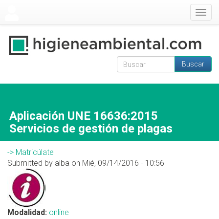
Pasar al contenido principal
Togg
navig
Buscar
Formulario de
Buscar
búsqueda
Aplicación UNE 16636:2015
Servicios de gestión de plagas
-> Matricúlate
Submitted by alba on Mié, 09/14/2016 - 10:56
Modalidad:
online