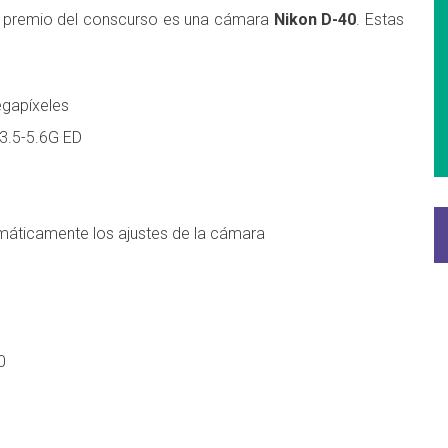
er premio del conscurso es una cámara
Nikon D-40
. Estas
egapíxeles
3.5-5.6G ED
omáticamente los ajustes de la cámara
0