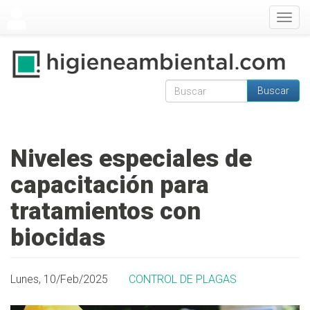
Pasar al contenido principal
Togg
navig
Buscar
Formulario de
Buscar
búsqueda
Niveles especiales de
capacitación para
tratamientos con
biocidas
Lunes, 10/Feb/2025
CONTROL DE PLAGAS