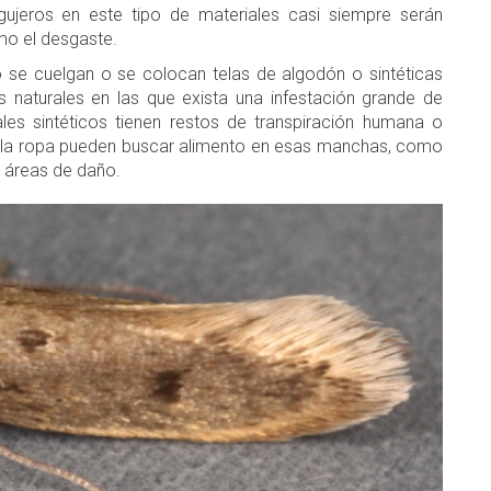
gujeros en este tipo de materiales casi siempre serán
mo el desgaste.
 se cuelgan o se colocan telas de algodón o sintéticas
s naturales en las que exista una infestación grande de
ales sintéticos tienen restos de transpiración humana o
de la ropa pueden buscar alimento en esas manchas, como
as áreas de daño.