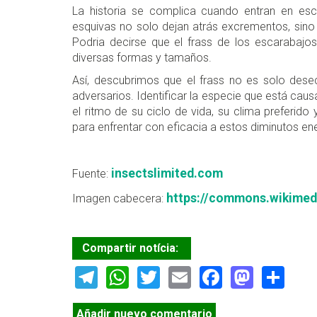
La historia se complica cuando entran en esc
esquivas no solo dejan atrás excrementos, sino
Podria decirse que el frass de los escarabajo
diversas formas y tamaños.
Así, descubrimos que el frass no es solo desec
adversarios. Identificar la especie que está ca
el ritmo de su ciclo de vida, su clima preferido
para enfrentar con eficacia a estos diminutos en
insectslimited.com
Fuente:
https://commons.wikimed
Imagen cabecera:
Compartir notícia:
Telegram
WhatsApp
Twitter
Email
Facebook
Masto
Sh
Añadir nuevo comentario