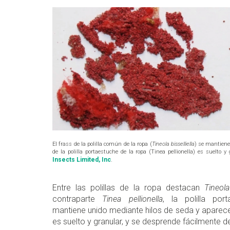
El frass de la polilla común de la ropa (
Tineola bisselliella
) se mantiene
de la polilla portaestuche de la ropa (Tinea pellionella) es suelto 
Insects Limited, Inc
.
Entre las polillas de la ropa destacan
Tineola 
contraparte
Tinea pellionella
, la polilla po
mantiene unido mediante hilos de seda y aparece 
es suelto y granular, y se desprende fácilmente d