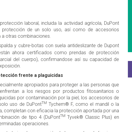
tección laboral, incluida la actividad agrícola, DuPont
 protección de un solo uso, así como de accesorios
 a otras combinaciones.
spalda y cubre-botas con suela antideslizante de Dupont
stán ahora certificados como prendas de protección
parcial del cuerpo), confirmandose así su capacidad de
xposición.
tección frente a plaguicidas
ecialmente apropiados para proteger a las personas que
enfrentan a los riesgos por productos fitosanitarios o
guicidas por contaminación por la piel, los accesorios de
TM
solo uso de DuPont
Tychem® F, como el mandil o la
a, completan con eficacia la protección aportada por una
TM
binación de tipo 4 (DuPont
Tyvek® Classic Plus) en
erminadas operaciones.