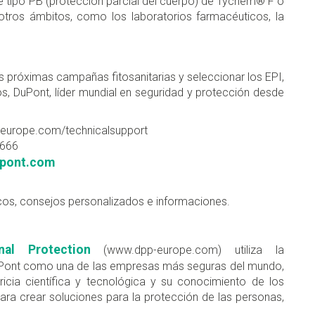
 tipo PB (protección parcial del cuerpo) de Tychem® F o
ros ámbitos, como los laboratorios farmacéuticos, la
s próximas campañas fitosanitarias y seleccionar los EPI,
 DuPont, líder mundial en seguridad y protección desde
p-europe.com/technicalsupport
6666
upont.com
os, consejos personalizados e informaciones.
al Protection
(www.dpp-europe.com) utiliza la
uPont como una de las empresas más seguras del mundo,
icia científica y tecnológica y su conocimiento de los
ra crear soluciones para la protección de las personas,