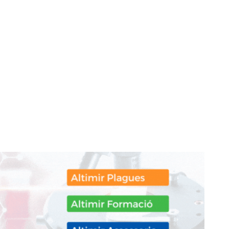
don
are