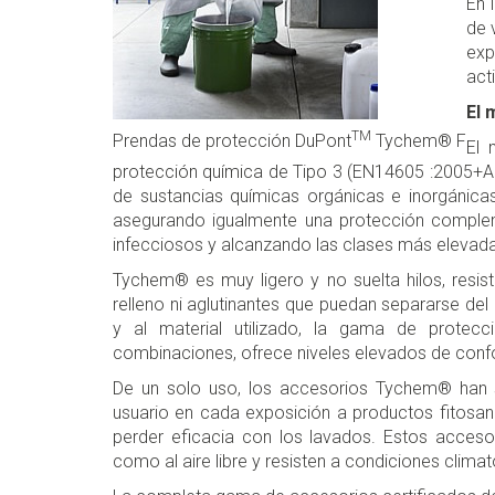
En 
de 
exp
act
El 
TM
Prendas de protección DuPont
Tychem® F
El 
protección química de Tipo 3 (EN14605 :2005+A1 
de sustancias químicas orgánicas e inorgánic
asegurando igualmente una protección complem
infecciosos y alcanzando las clases más elevad
Tychem® es muy ligero y no suelta hilos, resis
relleno ni aglutinantes que puedan separarse de
y al material utilizado, la gama de protecc
combinaciones, ofrece niveles elevados de confor
De un solo uso, los accesorios Tychem® han 
usuario en cada exposición a productos fitosani
perder eficacia con los lavados. Estos accesori
como al aire libre y resisten a condiciones climat