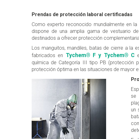
Prendas de protección laboral certificadas
Como experto reconocido mundialmente en la pro
dispone de una amplia gama de vestuario de
destinados a ofrecer protección complementaria
Los manguitos, mandiles, batas de cierre a la e
Tychem® F y Tychem® C
fabricados en
e
química de Categoría III tipo PB (protección 
protección óptima en las situaciones de mayor e
Pro
Esp
se 
pla
un 
bat
com
det