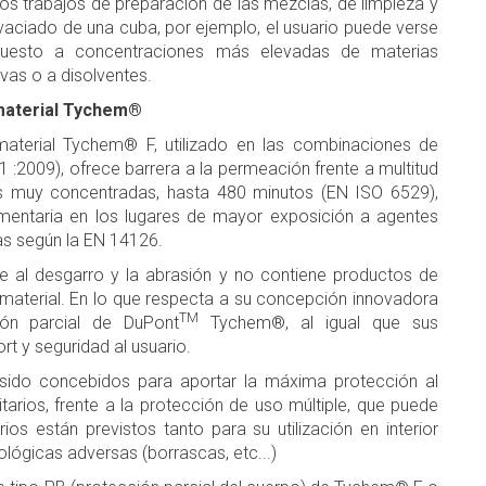
los trabajos de preparación de las mezclas, de limpieza y
vaciado de una cuba, por ejemplo, el usuario puede verse
uesto a concentraciones más elevadas de materias
ivas o a disolventes.
material Tychem®
material Tychem® F, utilizado en las combinaciones de
:2009), ofrece barrera a la permeación frente a multitud
as muy concentradas, hasta 480 minutos (EN ISO 6529),
entaria en los lugares de mayor exposición a agentes
as según la EN 14126.
te al desgarro y la abrasión y no contiene productos de
l material. En lo que respecta a su concepción innovadora
TM
ión parcial de DuPont
Tychem®, al igual que sus
t y seguridad al usuario.
sido concebidos para aportar la máxima protección al
tarios, frente a la protección de uso múltiple, que puede
os están previstos tanto para su utilización en interior
ológicas adversas (borrascas, etc...)