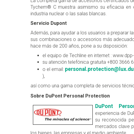
La completa gama de accesorios certificados de
Tychem® C muestra asimismo su eficacia en ot
industria nuclear o las salas blancas.
Servicio Dupont
Además, para ayudar a los usuarios a preparar la
sus combinaciones o accesorios más adecuados,
hace más de 200 años, pone a su disposición:
el equipo de Techline en internet : www.dp
su atención telefónica gratuita +800 3666 
personal.protection@lux.d
o el email:
),
así como una gama completa de servicios técnic
Sobre DuPont Personal Protection
DuPont Person
experiencia de D
su reconocida per
mercados clave pa
los bienes, las empresas y el medio ambiente.