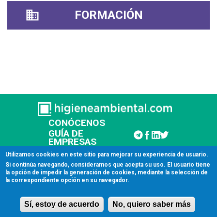
FORMACIÓN
CONÓCENOS
GUÍA DE
EMPRESAS
CONTACTAR
Utilizamos cookies en este sitio para mejorar su experiencia de usuario.
Si continúa navegando, consideramos que acepta su uso. El usuario tiene
la opción de impedir la generación de cookies, mediante la selección de
© 2026 Higiene Ambiental
la correspondiente opción en su navegador.
Aviso legal
Sí, estoy de acuerdo
No, quiero saber más
Licencia de uso