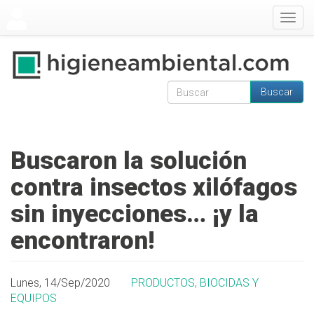
Pasar al contenido principal
Togg
navig
Buscar
Formulario de
Buscar
búsqueda
Buscaron la solución
contra insectos xilófagos
sin inyecciones… ¡y la
encontraron!
Lunes, 14/Sep/2020
PRODUCTOS, BIOCIDAS Y
EQUIPOS