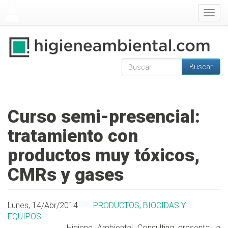
Pasar al contenido principal
Togg
navig
Buscar
Formulario de
Buscar
búsqueda
Curso semi-presencial:
tratamiento con
productos muy tóxicos,
CMRs y gases
Lunes, 14/Abr/2014
PRODUCTOS, BIOCIDAS Y
EQUIPOS
Higiene Ambiental Consulting presenta la