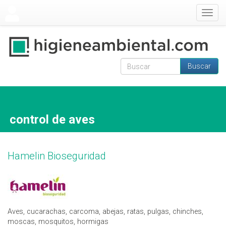
Pasar al contenido principal
Togg
navig
Buscar
Formulario de
Buscar
búsqueda
control de aves
Hamelin Bioseguridad
Aves, cucarachas, carcoma, abejas, ratas, pulgas, chinches,
moscas, mosquitos, hormigas