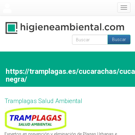
Pasar al contenido principal
Togg
navig
Buscar
Formulario de
Buscar
búsqueda
https://tramplagas.es/cucarachas/cuc
negra/
Tramplagas Salud Ambiental
Expertos en prevención y eliminación de Plagas Urbanas e