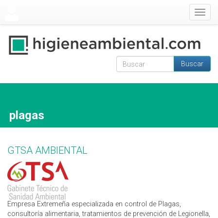
Pasar al contenido principal
Togg
navig
Buscar
Formulario de
Buscar
búsqueda
plagas
GTSA AMBIENTAL
Empresa Extremeña especializada en control de Plagas,
consultoría alimentaria, tratamientos de prevención de Legionella,