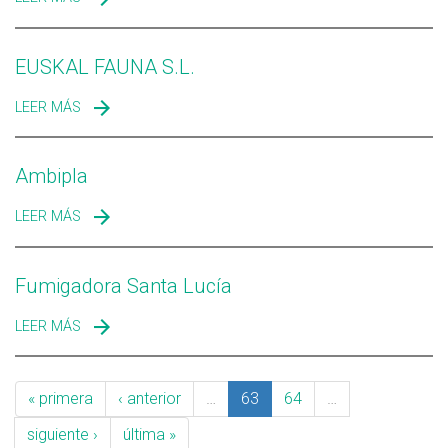
EUSKAL FAUNA S.L.
LEER MÁS
SOBRE EUSKAL FAUNA S.L.
Ambipla
LEER MÁS
SOBRE AMBIPLA
Fumigadora Santa Lucía
LEER MÁS
SOBRE FUMIGADORA SANTA LUCÍA
« primera
‹ anterior
…
63
64
…
siguiente ›
última »