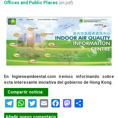
Offices and Public Places
(en pdf).
En higieneambiental.com iremos informando sobre
esta interesante iniciativa del gobierno de Hong Kong.
Compartir notícia:
Telegram
WhatsApp
Twitter
Email
Facebook
Mastodon
Share
Añadir nuevo comentario