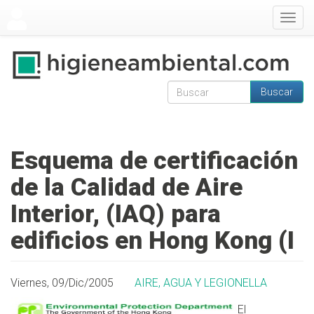
Pasar al contenido principal
Togg
navig
Buscar
Formulario de
Buscar
búsqueda
Esquema de certificación
de la Calidad de Aire
Interior, (IAQ) para
edificios en Hong Kong (I
Viernes, 09/Dic/2005
AIRE, AGUA Y LEGIONELLA
El