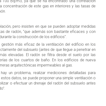
 a 100 Bq/m3, ya que se ha encontrado una correlación
 la concentración de este gas en interiores y las tasas de
món.
blación, pero insisten en que se pueden adoptar medidas
ltas de radón, "que además son bastante eficaces y con
rante la construcción de los edificios".
gestión más eficaz de la ventilación del edificio en los
ectamente del subsuelo (antes de que llegue a penetrar en
ás elevadas. El radón se filtra desde el suelo por las
erías de los cuartos de baño. En los edificios de nueva
reras arquitectónicas impermeables al gas.
i hay un problema, realizar mediciones detalladas para
e estos datos, se puede proponer una simple ventilación o
izar o efectuar un drenaje del radón del subsuelo antes
do".