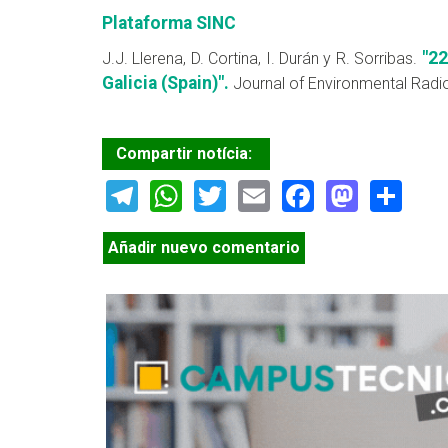
Plataforma SINC
"22
J.J. Llerena, D. Cortina, I. Durán y R. Sorribas.
Galicia (Spain)".
Journal of Environmental Radi
Compartir notícia:
Telegram
WhatsApp
Twitter
Email
Facebook
Masto
Sh
Añadir nuevo comentario