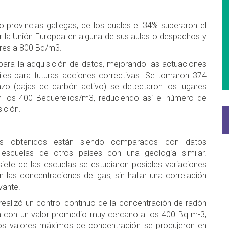
ro provincias gallegas, de los cuales el 34% superaron el
 la Unión Europea en alguna de sus aulas o despachos y
ores a 800 Bq/m3.
ara la adquisición de datos, mejorando las actuaciones
iles para futuras acciones correctivas. Se tomaron 374
zo (cajas de carbón activo) se detectaron los lugares
 los 400 Bequerelios/m3, reduciendo así el número de
ición.
os obtenidos están siendo comparados con datos
escuelas de otros países con una geología similar.
iete de las escuelas se estudiaron posibles variaciones
n las concentraciones del gas, sin hallar una correlación
vante.
 realizó un control continuo de la concentración de radón
a con un valor promedio muy cercano a los 400 Bq m-3,
los valores máximos de concentración se produjeron en