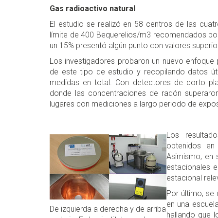
Gas radioactivo natural
El estudio se realizó en 58 centros de las cuat
límite de 400 Bequerelios/m3 recomendados por
un 15% presentó algún punto con valores superi
Los investigadores probaron un nuevo enfoque p
de este tipo de estudio y recopilando datos út
medidas en total. Con detectores de corto pla
donde las concentraciones de radón superaron
lugares con mediciones a largo periodo de expos
Los resultad
obtenidos en 
Asimismo, en s
estacionales e
estacional rele
Por último, se
en una escuel
De izquierda a derecha y de arriba
hallando que 