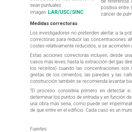
de referencia
sean puntuales.
positiva entre
LAR/USC/SINC
Imagen:
cáncer de pul
Medidas correctoras
Los investigadores no pretenden alertar a la po
correctoras para reducir las concentraciones a
costes relativamente reducidos, si se acometen du
Estas acciones correctoras incluyen, desde una 
casos más leves, hasta la extracción del gas dir
los recintos) cuando las concentraciones son m
grietas de los cimientos, las paredes y las cañ
construcción también se recomienda levantar bar
"El proceso consistiria primero en detectar s
determinar los puntos de entrada y en función d
una obra más seria, como puede ser impermeabil
de que entre en el edificio. Cada caso es un mun
Fuentes: