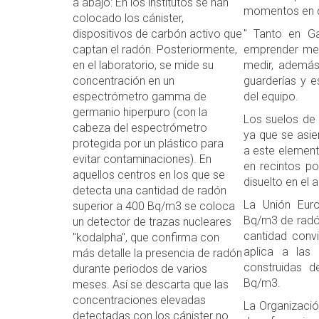
a abajo: En los institutos se han
momentos en q
colocado los cánister,
dispositivos de carbón activo que
" Tanto en G
captan el radón. Posteriormente,
emprender med
en el laboratorio, se mide su
medir, además
concentración en un
guarderías y e
espectrómetro gamma de
del equipo.
germanio hiperpuro (con la
Los suelos de 
cabeza del espectrómetro
ya que se asie
protegida por un plástico para
a este element
evitar contaminaciones). En
en recintos po
aquellos centros en los que se
disuelto en el 
detecta una cantidad de radón
La Unión Eur
superior a 400 Bq/m3 se coloca
Bq/m3 de radón 
un detector de trazas nucleares
cantidad convi
"kodalpha", que confirma con
aplica a las 
más detalle la presencia de radón
construidas 
durante periodos de varios
Bq/m3.
meses. Así se descarta que las
concentraciones elevadas
La Organizació
detectadas con los cánister no