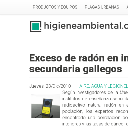
Pasar al contenido principal
PRODUCTOS Y EQUIPOS
PLAGAS URBANAS
Exceso de radón en i
secundaria gallegos
Jueves, 23/Dic/2010
AIRE, AGUA Y LEGIONE
Según investigadores de la
Uni
institutos de enseñanza secund
radioactivo natural radón en e
población, los expertos rec
encontrado una correlación po
interiores y las tasas de cáncer