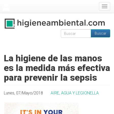
Pasar al contenido principal
Togg
navig
Buscar
Formulario de
Buscar
búsqueda
La higiene de las manos
es la medida más efectiva
para prevenir la sepsis
Lunes, 07/Mayo/2018
AIRE, AGUA Y LEGIONELLA