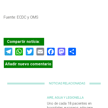
Fuente: ECDC y OMS
Compartir notícia:
Telegram
WhatsApp
Twitter
Email
Facebook
Mastodon
Share
Añadir nuevo comentario
NOTICIAS RELACIONADAS
AIRE, AGUA Y LEGIONELLA
Uno de cada 18 pacientes en
hospitales europeos adquiere