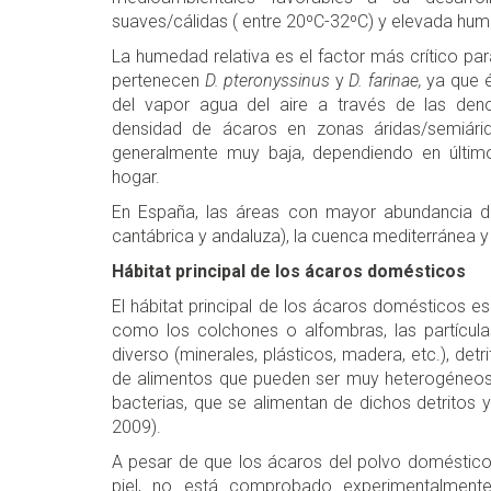
suaves/cálidas ( entre 20ºC-32ºC) y elevada hum
La humedad relativa es el factor más crítico par
pertenecen
D. pteronyssinus
y
D. farinae,
ya que é
del vapor agua del aire a través de las den
densidad de ácaros en zonas áridas/semiár
generalmente muy baja, dependiendo en últim
hogar.
En España, las áreas con mayor abundancia de
cantábrica y andaluza), la cuenca mediterránea y 
Hábitat principal de los ácaros domésticos
El hábitat principal de los ácaros domésticos es
como los colchones o alfombras, las partículas 
diverso (minerales, plásticos, madera, etc.), de
de alimentos que pueden ser muy heterogéneos)
bacterias, que se alimentan de dichos detritos y
2009).
A pesar de que los ácaros del polvo doméstico 
piel, no está comprobado experimentalment