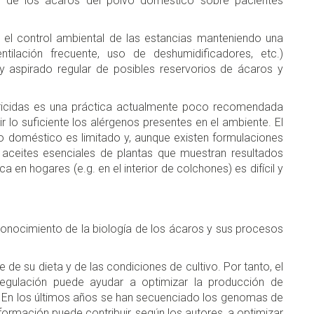
tos de los ácaros del polvo doméstico sobre pacientes
 el control ambiental de las estancias manteniendo una
tilación frecuente, uso de deshumidificadores, etc.)
 aspirado regular de posibles reservorios de ácaros y
aricidas es una práctica actualmente poco recomendada
 lo suficiente los alérgenos presentes en el ambiente. El
o doméstico es limitado y, aunque existen formulaciones
 aceites esenciales de plantas que muestran resultados
ca en hogares (e.g. en el interior de colchones) es difícil y
l conocimiento de la biología de los ácaros y sus procesos
de su dieta y de las condiciones de cultivo. Por tanto, el
regulación puede ayudar a optimizar la producción de
s. En los últimos años se han secuenciado los genomas de
formación puede contribuir, según los autores, a optimizar