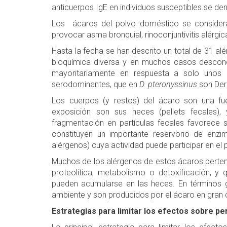
anticuerpos IgE en individuos susceptibles se d
Los ácaros del polvo doméstico se consideran 
provocar asma bronquial, rinoconjuntivitis alérgic
Hasta la fecha se han descrito un total de 31 a
bioquímica diversa y en muchos casos desconoc
mayoritariamente en respuesta a solo unos
serodominantes, que en
D. pteronyssinus
son Der 
Los cuerpos (y restos) del ácaro son una fue
exposición son sus heces (pellets fecales
fragmentación en partículas fecales favorece su
constituyen un importante reservorio de enzim
alérgenos) cuya actividad puede participar en el 
Muchos de los alérgenos de estos ácaros pertene
proteolítica, metabolismo o detoxificación, y q
pueden acumularse en las heces. En términos ge
ambiente y son producidos por el ácaro en gran 
Estrategias para limitar los efectos sobre p