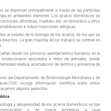
 se dispersan principalmente a través de las partículas
lergia en ambientes interiores. Los ácaros domésticos se
olchones, alfombras, muebles, etc. en domicilios u otros
sibilización e inducir reacciones alérgicas.
os al estudio de la biología de los ácaros, de los que se
insectos. La gran mayoría de los trabajos se centran en
n.
pañan desde los primeros asentamientos humanos en la
, evolucionaron asociados a nidos de animales, donde
umedad relativa, acumulación de detritos y presencia de
dores del Departamento de Biotecnología Microbiana y de
gicas-CSIC recoge información científica sobre estos
estacamos algunos aspectos.
blica
biología y alergenicidad de los ácaros domésticos se han
smopolitas y de mayor incidencia a nivel