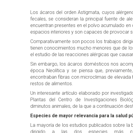
Los ácaros del orden Astigmata, cuyos alérgenos
fecales, se consideran la principal fuente de a
encuentran presentes en el polvo acumulado en c
espacios interiores y son capaces de provocar sen
Comparativamente son pocos los trabajos dirigid
tienen conocimientos mucho menores que de los 
el estudio de las reacciones alérgicas que causa
Sin embargo, los ácaros domésticos nos acom
época Neolítica y se piensa que, previamente
encontraban fibras con microclimas de elevada h
restos de alimentos.
Un interesante artículo elaborado por investiga
Plantas del Centro de Investigaciones Bioló
diminutos animales, de la que a continuación d
Especies de mayor relevancia para la salud pú
La mayoría de los estudios publicados sobre la 
dirigido a las dos especies más co