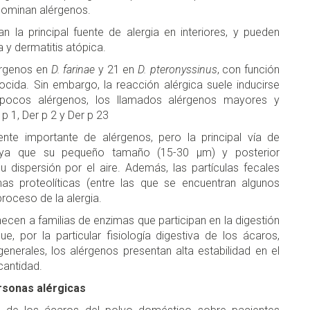
enominan alérgenos.
la principal fuente de alergia en interiores, y pueden
a y dermatitis atópica.
lérgenos en
D. farinae
y 21 en
D. pteronyssinus
, con función
ida. Sin embargo, la reacción alérgica suele inducirse
 pocos alérgenos, los llamados alérgenos mayores y
p 1, Der p 2 y Der p 23
nte importante de alérgenos, pero la principal vía de
), ya que su pequeño tamaño (15-30 μm) y posterior
 dispersión por el aire. Además, las partículas fecales
as proteolíticas (entre las que se encuentran algunos
proceso de la alergia.
cen a familias de enzimas que participan en la digestión
ue, por la particular fisiología digestiva de los ácaros,
nerales, los alérgenos presentan alta estabilidad en el
cantidad.
ersonas alérgicas