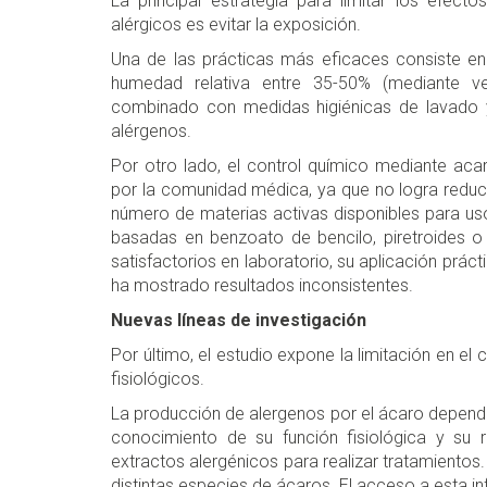
La principal estrategia para limitar los efec
alérgicos es evitar la exposición.
Una de las prácticas más eficaces consiste en
humedad relativa entre 35-50% (mediante ven
combinado con medidas higiénicas de lavado y
alérgenos.
Por otro lado, el control químico mediante ac
por la comunidad médica, ya que no logra reducir
número de materias activas disponibles para us
basadas en benzoato de bencilo, piretroides o
satisfactorios en laboratorio, su aplicación prácti
ha mostrado resultados inconsistentes.
Nuevas líneas de investigación
Por último, el estudio expone la limitación en e
fisiológicos.
La producción de alergenos por el ácaro depende 
conocimiento de su función fisiológica y su 
extractos alergénicos para realizar tratamiento
distintas especies de ácaros. El acceso a esta in