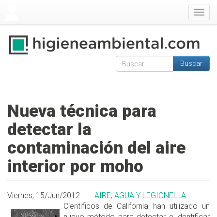
Pasar al contenido principal
Togg
navig
Buscar
Formulario de
Buscar
búsqueda
Nueva técnica para
detectar la
contaminación del aire
interior por moho
Viernes, 15/Jun/2012
AIRE, AGUA Y LEGIONELLA
Cientificos de California han utilizado un
nuevo método para detectar e identificar