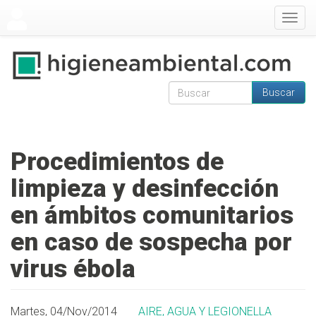
Pasar al contenido principal
Togg
navig
Buscar
Formulario de
Buscar
búsqueda
Procedimientos de
limpieza y desinfección
en ámbitos comunitarios
en caso de sospecha por
virus ébola
Martes, 04/Nov/2014
AIRE, AGUA Y LEGIONELLA