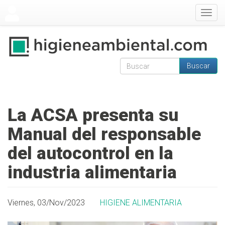
Pasar al contenido principal
Togg
navig
Buscar
Formulario de
Buscar
búsqueda
La ACSA presenta su
Manual del responsable
del autocontrol en la
industria alimentaria
Viernes, 03/Nov/2023
HIGIENE ALIMENTARIA