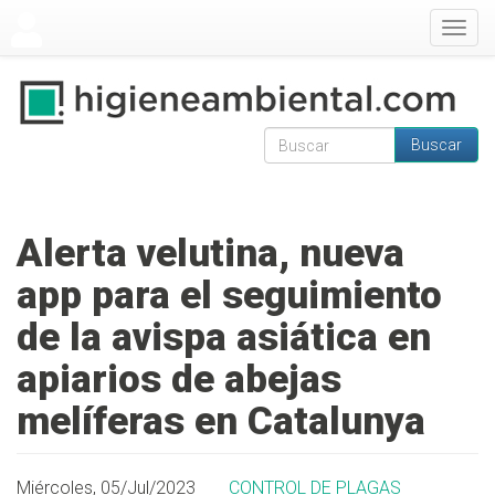
Pasar al contenido principal
Togg
navig
Buscar
Formulario de
Buscar
búsqueda
Alerta velutina, nueva
app para el seguimiento
de la avispa asiática en
apiarios de abejas
melíferas en Catalunya
Miércoles, 05/Jul/2023
CONTROL DE PLAGAS