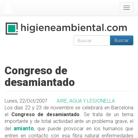
Pasar al contenido principal
Togg
navig
Buscar
Formulario de
Buscar
búsqueda
Congreso de
desamiantado
Lunes, 22/Oct/2007
AIRE, AGUA Y LEGIONELLA
Los días 22 y 23 de noviembre se celebrará en Barcelona
el
Congreso de desamiantado
. Se trata de un tema
importante y de total actividad ante un problema grave, el
amianto
del
, que puede provocar en los humanos que
entren en contacto con esa fibra natural enfermedades