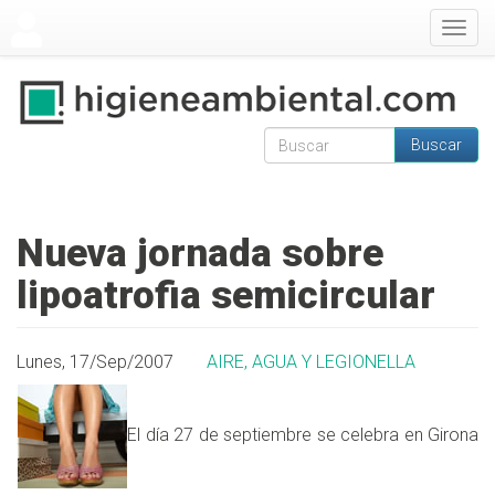
Pasar al contenido principal
Togg
navig
Buscar
Formulario de
Buscar
búsqueda
Nueva jornada sobre
lipoatrofia semicircular
Lunes, 17/Sep/2007
AIRE, AGUA Y LEGIONELLA
El día 27 de septiembre se celebra en Girona