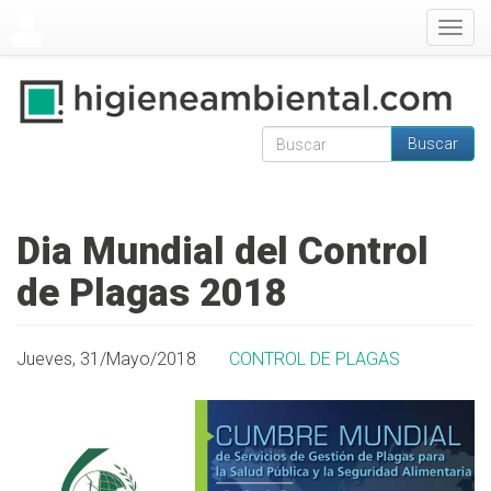
Pasar al contenido principal
Togg
navig
Buscar
Formulario de
Buscar
búsqueda
Dia Mundial del Control
de Plagas 2018
Jueves, 31/Mayo/2018
CONTROL DE PLAGAS