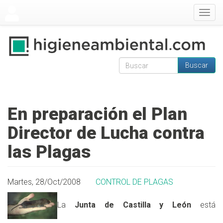
Pasar al contenido principal
Togg
navig
Buscar
Formulario de
Buscar
búsqueda
En preparación el Plan
Director de Lucha contra
las Plagas
Martes, 28/Oct/2008
CONTROL DE PLAGAS
La
Junta de Castilla y León
está