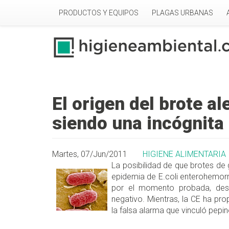
Pasar al contenido principal
PRODUCTOS Y EQUIPOS
PLAGAS URBANAS
El origen del brote a
siendo una incógnita
Martes, 07/Jun/2011
HIGIENE ALIMENTARIA
La posibilidad de que brotes de
epidemia de E.coli enterohemorr
por el momento probada, desp
negativo. Mientras, la CE ha p
la falsa alarma que vinculó pepi