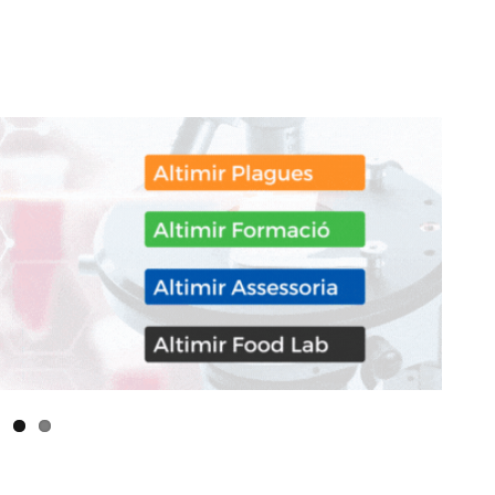
don
are