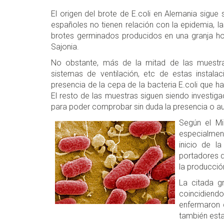
El origen del brote de E.coli en Alemania sigue
españoles no tienen relación con la epidemia, 
brotes germinados producidos en una granja hor
Sajonia.
No obstante, más de la mitad de las muestras
sistemas de ventilación, etc de estas instalac
presencia de la cepa de la bacteria E.coli que
El resto de las muestras siguen siendo investig
para poder comprobar sin duda la presencia o au
Según el Mi
especialment
inicio de l
portadores d
la producció
La citada g
coincidiend
enfermaron d
también esta