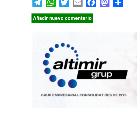
Telegram
WhatsApp
Twitter
Email
Facebook
Masto
Sh
Añadir nuevo comentario