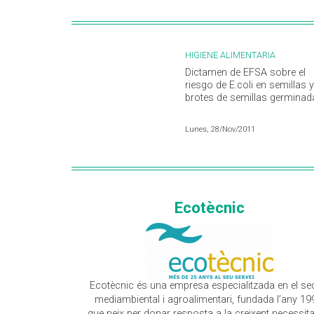
HIGIENE ALIMENTARIA
Dictamen de EFSA sobre el
riesgo de E.coli en semillas y
brotes de semillas germinad
Lunes, 28/Nov/2011
Ecotècnic
Ecotècnic és una empresa especialitzada en el se
mediambiental i agroalimentari, fundada l’any 19
que neix per donar resposta a la creixent necessita