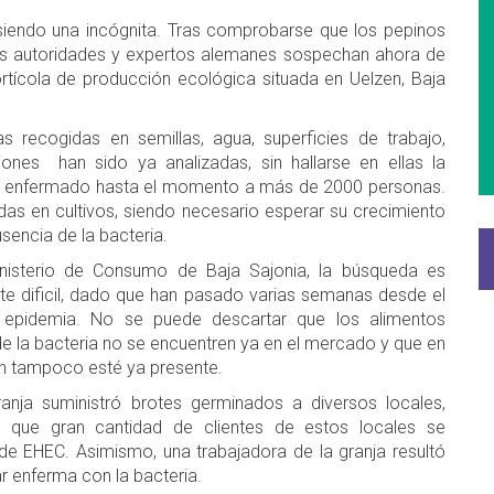
 siendo una incógnita. Tras comprobarse que los pepinos
las autoridades y expertos alemanes sospechan ahora de
tícola de producción ecológica situada en Uelzen, Baja
 recogidas en semillas, agua, superficies de trabajo,
iones han sido ya analizadas, sin hallarse en ellas la
 ha enfermado hasta el momento a más de 2000 personas.
adas en cultivos, siendo necesario esperar su crecimiento
sencia de la bacteria.
nisterio de Consumo de Baja Sajonia, la búsqueda es
e dificil, dado que han pasado varias semanas desde el
a epidemia. No se puede descartar que los alimentos
e la bacteria no se encuentren ya en el mercado y que en
n tampoco esté ya presente.
ranja suministró brotes germinados a diversos locales,
o que gran cantidad de clientes de estos locales se
e EHEC. Asimismo, una trabajadora de la granja resultó
r enferma con la bacteria.