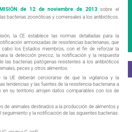
MISIÓN
de 12 de noviembre de 2013
sobre el
e las bacterias zoonóticas y comensales a los
antibióticos
.
sión, la CE establece las normas detalladas para la
 notificación armonizadas de resistencias bacteria­nas, que
a cabo los Estados miembros, con el fin de reforzar la
ara la detección precoz, la notificación y la respuesta
e las bacterias patógenas re­sistentes a los antibióticos
imales, peces y otros alimentos.
 la UE deberán cerciorarse de que la vigilancia y la
as tendencias y las fuentes de la resistencia bacteriana a
os en su territorio arrojen datos comparables con los de
s de animales destinados a la producción de alimentos y
l seguimiento y la notificación de las siguientes bacterias:
i
(
C. jejuni
y
C. coli
);