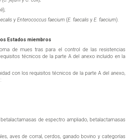
li
);
ecalis
y
Enterococcus fae­
cium
(
E. faecalis
y
E. faecium
).
 los Estados miembros
ma de mues­ tras para el control de las resistencias
equisitos técnicos de la parte A del anexo incluido en la
ad con los requisitos técnicos de la parte A del anexo,
:
 betalactamasas de espectro ampliado, betalactamasas
es, aves de corral, cerdos, ganado bovino y categorías