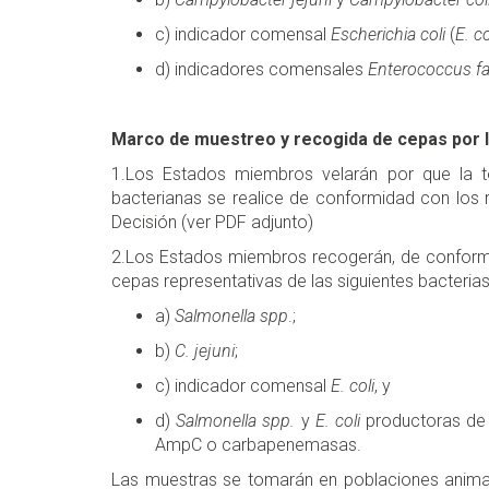
c) indicador comensal
Escherichia coli
(
E. co
d) indicadores comensales
Enterococcus fa
Marco de muestreo y recogida de cepas por
1.Los Estados miembros velarán por que la to
bacterianas se realice de conformidad con los r
Decisión (ver PDF adjunto)
2.Los Estados miembros recogerán, de conformid
cepas representativas de las siguientes bacterias
a)
Salmonella spp
.;
b)
C. jejuni
;
c) indicador comensal
E. coli
, y
d)
Salmonella spp.
y
E. coli
productoras de
AmpC o carbapenemasas.
Las muestras se tomarán en poblaciones animal