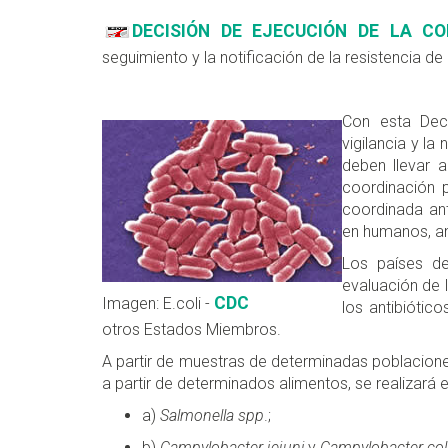
DECISIÓN DE EJECUCIÓN DE LA CO
seguimiento y la notificación de la resistencia d
Con esta Deci
vigilancia y la
deben llevar 
coordinación p
coordinada ant
en humanos, an
Los países de
evaluación de l
CDC
Imagen: E.coli -
los antibiótic
otros Estados Miembros.
A partir de muestras de determinadas poblacione
a partir de determi­nados alimentos, se realizará e
a)
Salmonella spp
.;
b)
Campylobacter jejuni
y
Campylobacter col