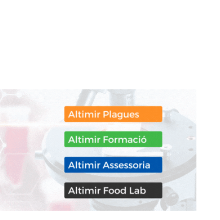
don
are