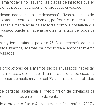
lema todavía no resuelto: las plagas de insectos que en
siones pueden aparecer en el producto envasado.
denominadas "plagas de despensa" utilizan su sentido del
to para detectar los alimentos, perforan los materiales de
especialmente aquellos sectores como la hosteleria y la
 envasado puede almacenarse durante largos períodos de
es.
ad y temperatura superior a 25ºC, la presencia de agua
 estos insectos, además de producirse el enmohecimiento
envasados.
 los productores de alimentos secos envasados, necesitan
 de insectos, que pueden llegar a ocasionar pérdidas de
nticias, de hasta un valor del 9% en países desarrollados,
de pérdidas ascienden al medio millón de toneladas de
lones de euros en el punto de venta.
do el proyecto Pasta-Activepack, que finalizará en 2017 y