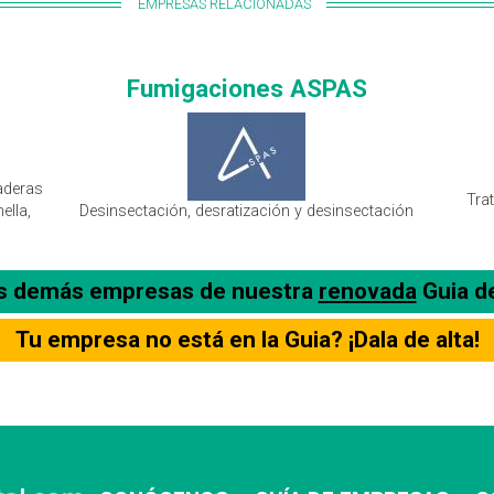
EMPRESAS RELACIONADAS
Fumigaciones ASPAS
aderas
Tra
ella,
Desinsectación, desratización y desinsectación
as demás empresas de nuestra
renovada
Guia d
Tu empresa no está en la Guia? ¡Dala de alta!