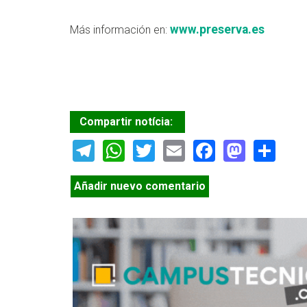
www.preserva.es
Más información en:
Compartir notícia:
Telegram
WhatsApp
Twitter
Email
Facebook
Masto
Sh
Añadir nuevo comentario