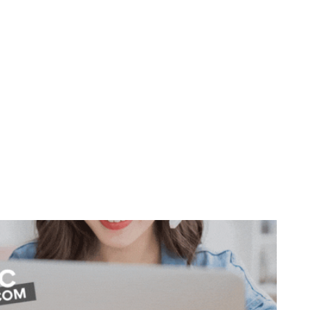
don
are