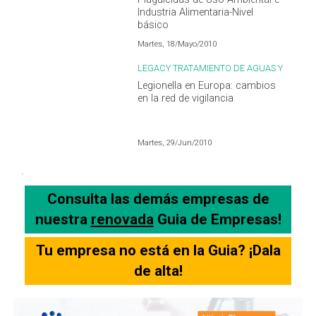
Industria Alimentaria-Nivel
básico
Martes, 18/Mayo/2010
LEGACY TRATAMIENTO DE AGUAS Y
LEGIONELLA
Legionella en Europa: cambios
en la red de vigilancia
Martes, 29/Jun/2010
.
Consulta las demás empresas de
nuestra
renovada
Guia de Empresas!
Tu empresa no está en la Guia? ¡Dala
de alta!