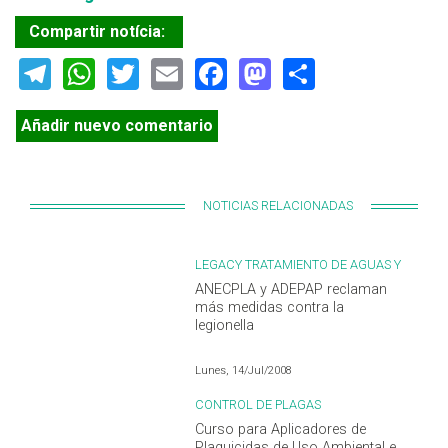
Compartir notícia:
Telegram
WhatsApp
Twitter
Email
Facebook
Mastodon
Share
Añadir nuevo comentario
NOTICIAS RELACIONADAS
LEGACY TRATAMIENTO DE AGUAS Y
LEGIONELLA
ANECPLA y ADEPAP reclaman
más medidas contra la
legionella
Lunes, 14/Jul/2008
CONTROL DE PLAGAS
Curso para Aplicadores de
Plaguicidas de Uso Ambiental e