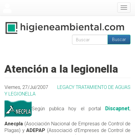
Pasar al contenido principal
Togg
navig
Buscar
Formulario de
Buscar
búsqueda
Atención a la legionella
Viernes, 27/Jul/2007
LEGACY TRATAMIENTO DE AGUAS
Y LEGIONELLA
Discapnet
Según publica hoy el portal
,
Anecpla
(Asociación Nacional de Empresas de Control de
Plagas) y
ADEPAP
(Associació d'Empreses de Control de