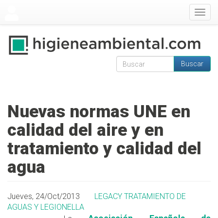
Pasar al contenido principal
Togg
navig
Buscar
Formulario de
Buscar
búsqueda
Nuevas normas UNE en
calidad del aire y en
tratamiento y calidad del
agua
Jueves, 24/Oct/2013
LEGACY TRATAMIENTO DE
AGUAS Y LEGIONELLA