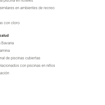
la piscina en hoteles
similares en ambientes de recreo
as con cloro
salud
n Bavaria
oramina
nal de piscinas cubiertas
lacionados con piscinas en niños
ración