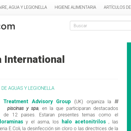
AIRE, AGUA Y LEGIONELLA
HIGIENE ALIMENTARIA
ARTÍCULOS D
Formulario de
Buscar
International
 DE AGUAS Y LEGIONELLA
 Treatment Advisory Group
(UK) organiza la
III
re piscinas y spa
, en la que participaran destacados
les de 12 paises. Estaran presentes temas como el
cloraminas
halo acetonitrilos
y el asma, los
, las
ia E.Coli, la desinfección sin cloro o las directrices de la