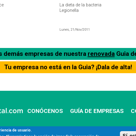
Y LEGIONELLA
ce
La dieta de la bacteria
Legionella
Lunes, 21/Nov/2011
as demás empresas de nuestra
renovada
Guia d
Tu empresa no está en la Guia? ¡Dala de alta!
CONÓCENOS
GUÍA DE EMPRESAS
C
riencia de usuario.
Sí, e