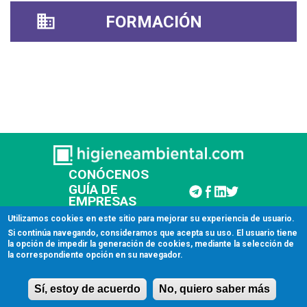
FORMACIÓN
CONÓCENOS
GUÍA DE
EMPRESAS
CONTACTAR
Utilizamos cookies en este sitio para mejorar su experiencia de usuario.
Si continúa navegando, consideramos que acepta su uso. El usuario tiene
la opción de impedir la generación de cookies, mediante la selección de
© 2026 Higiene Ambiental
la correspondiente opción en su navegador.
Aviso legal
Sí, estoy de acuerdo
No, quiero saber más
Licencia de uso