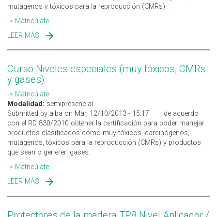
mutágenos y tóxicos para la reproducción (CMRs) .
-> Matricúlate
LEER MÁS
SOBRE NIVELES ESPECIALES PARA EL TRATAMIENTO
CON MUY TÓXICOS Y CMRS
Curso Niveles especiales (muy tóxicos, CMRs
y gases)
-> Matricúlate
Modalidad:
semipresencial
Submitted by alba on Mar, 12/10/2013 - 15:17
de acuerdo
con el RD 830/2010 obtener la certificación para poder manejar
productos clasificados como muy tóxicos, carcinógenos,
mutágenos, tóxicos para la reproducción (CMRs) y productos
que sean o generen gases.
-> Matricúlate
LEER MÁS
SOBRE CURSO NIVELES ESPECIALES (MUY TÓXICOS,
CMRS Y GASES)
Protectores de la madera TP8 Nivel Aplicador /