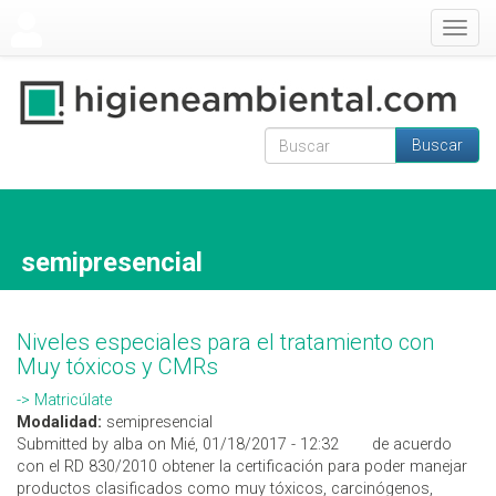
Pasar al contenido principal
Togg
navig
Buscar
Formulario de
Buscar
búsqueda
semipresencial
Niveles especiales para el tratamiento con
Muy tóxicos y CMRs
-> Matricúlate
Modalidad:
semipresencial
Submitted by alba on Mié, 01/18/2017 - 12:32
de acuerdo
con el RD 830/2010 obtener la certificación para poder manejar
productos clasificados como muy tóxicos, carcinógenos,