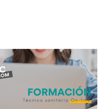
don
are