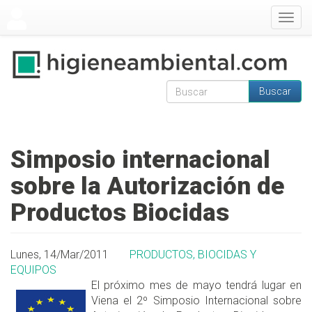
Pasar al contenido principal
Togg
navig
Buscar
Formulario de
Buscar
búsqueda
Simposio internacional
sobre la Autorización de
Productos Biocidas
Lunes, 14/Mar/2011
PRODUCTOS, BIOCIDAS Y
EQUIPOS
El próximo mes de mayo tendrá lugar en
Viena el 2º Simposio Internacional sobre