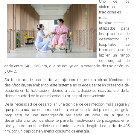
Uno de los
sistemas
tradicionales
más
habitualmente
utilizados para
los procesos de
desinfección en
hospitales se
basa en el uso de
luz en un rango
de longitud de
onda entre
240 - 260 nm, que se incluye en la categoría de radiación UV
y UV-C.
Su facilidad de uso le da ventaja con respecto a otras técnicas de
desinfección, sin embargo, este sistema no puede usarse en presencia del
paciente en la habitación, debido a sus radiaciones nocivas, siendo la
discontinuidad de la desinfección su principal inconveniente.
De la necesidad de desarrollar una técnica de desinfección más segura y
que pueda usarse de forma continua, en presencia del paciente, surge la
propuesta de una investigación realizada en India, en la que se
desarrolla una técnica eficiente para la inactivación de patógenos en el
aire y sobre las superficies mediante luz en la longitud de onda de 405
nm, con un bajo coste y menor consumo de energía.