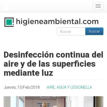
Pasar al contenido principal
Togg
navig
Buscar
Formulario de
Buscar
búsqueda
Desinfección continua del
aire y de las superficies
mediante luz
Jueves, 15/Feb/2018
AIRE, AGUA Y LEGIONELLA