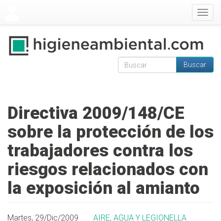
Pasar al contenido principal
Togg
navig
Buscar
Formulario de
Buscar
búsqueda
Directiva 2009/148/CE
sobre la protección de los
trabajadores contra los
riesgos relacionados con
la exposición al amianto
Martes, 29/Dic/2009
AIRE, AGUA Y LEGIONELLA