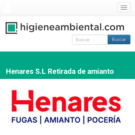
Pasar al contenido principal
Togg
navig
Buscar
Formulario de
Buscar
búsqueda
Henares S.L Retirada de amianto