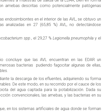
ientes a muestras de salida de la EDAR, bien en forma
con amebas descritas como potencialmente patógenas
.
rias endosimbiontes en el interior de las AVL, se obtuvo un
rias analizadas en 27 (65,85 %) AVL, no detectándose
ycobacterium spp
., el 29,27 %
Legionella pneumophila
y el
udio concluye que las AVL encuentran en las EDAR un
erosas bacterias pudiendo fagocitar algunas de ellas,
bles.
ante la descarga de los efluentes, adquiriendo su forma
ables. De este modo, en su recorrido por el cauce de los
obiota del agua captada para la potabilización. Dada su
cción convencionales, las amebas, y las bacterias en su
que, en los sistemas artificiales de agua donde se forman