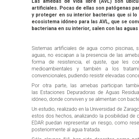
Las amebas de vida libre (AVL) son ubicu
artificiales. Pocas de ellas son patógenas p
y proteger en su interior bacterias que si 
ecosistema idóneo para las AVL, que se conv
bacteriana en su interior, salen con las aguas
Sistemas artificiales de agua como piscinas, 
aguas, no escapan a la presencia de las ameba
forma de resistencia, el quiste, que les co
medioambientales y también a los tratamie
convencionales, pudiendo resistir elevadas conc
Por otra parte, las amebas participan tamb
las Estaciones Depuradoras de Aguas Residua
idóneo, donde conviven y se alimentan con bacter
Un estudio, realizado en la Universidad de Zarag
estos dos hechos, analizando la posibilidad de 
EDAR puedan representar un riesgo, como rese
posteriormente al agua tratada.