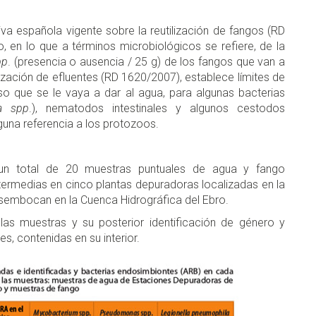
iva española vigente sobre la reutilización de fangos (RD
 en lo que a términos microbiológicos se refiere, de la
pp
. (presencia o ausencia / 25 g) de los fangos que van a
tilización de efluentes (RD 1620/2007), establece límites de
so que se le vaya a dar al agua, para algunas bacterias
la spp
.), nematodos intestinales y algunos cestodos
guna referencia a los protozoos.
n un total de 20 muestras puntuales de agua y fango
ntermedias en cinco plantas depuradoras localizadas en la
sembocan en la Cuenca Hidrográfica del Ebro.
as muestras y su posterior identificación de género y
s, contenidas en su interior.