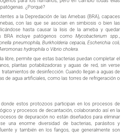
tógenos para los humanos, pero en cambio todas ellas
s patógenas. ¿Porqué?
sistentes a la Depredación de las Amebas (BRA), capaces
amebas, con las que se asocian en simbiosis o bien las
iplicándose hasta causar la lisis de la ameba y quedar
ias BRA incluye patógenos como
Mycobacterium sp
p.,
onella pneumophila, Burkholderia cepacia, Escherichia coli,
 Aeromonas hydrophila
o
Vibrio cholera
.
a libre, permite que estas bacterias puedan completar el
anos, plantas potabilizadoras y aguas de red, sin verse
 tratamientos de desinfección. Cuando llegan a aguas de
s de agua artificiales, como las torres de refrigeración o
 donde estos protozoos participan en los procesos de
ológico y procesos de decantación, colaborando así en la
procesos de depuración no están diseñados para eliminar
ose una enorme diversidad de bacterias, parásitos y
fluente y también en los fangos, que generalmente son