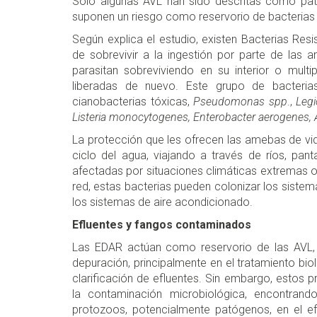
Sólo algunas AVL han sido descritas como pa
suponen un riesgo como reservorio de bacteria
Según explica el estudio, existen Bacterias Re
de sobrevivir a la ingestión por parte de las 
parasitan sobreviviendo en su interior o mult
liberadas de nuevo. Este grupo de bacter
cianobacterias tóxicas,
Pseudomonas spp
.,
Legi
Listeria monocytogenes, Enterobacter aerogenes,
La protección que les ofrecen las amebas de vid
ciclo del agua, viajando a través de ríos, pant
afectadas por situaciones climáticas extremas o
red, estas bacterias pueden colonizar los sistema
los sistemas de aire acondicionado.
Efluentes y fangos contaminados
Las EDAR actúan como reservorio de las AVL,
depuración, principalmente en el tratamiento bi
clarificación de efluentes. Sin embargo, estos 
la contaminación microbiológica, encontrand
protozoos, potencialmente patógenos, en el e