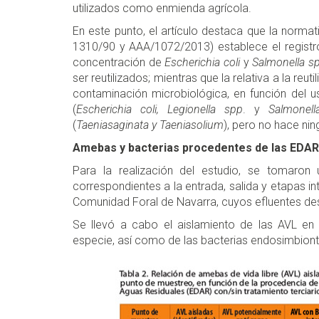
utilizados como enmienda agrícola.
En este punto, el artículo destaca que la normat
1310/90 y AAA/1072/2013) establece el registro,
concentración de
Escherichia coli
y
Salmonella s
ser reutilizados; mientras que la relativa a la reu
contaminación microbiológica, en función del u
(
Escherichia coli, Legionella spp
. y
Salmonel
(
Taeniasaginata y Taeniasolium
), pero no hace nin
Amebas y bacterias procedentes de las EDAR
Para la realización del estudio, se tomaro
correspondientes a la entrada, salida y etapas i
Comunidad Foral de Navarra, cuyos efluentes de
Se llevó a cabo el aislamiento de las AVL en l
especie, así como de las bacterias endosimbionte