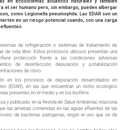
as en ecosistemas acuáticos naturales y también
ara el ser humano pero, sin embargo, pueden albergar
lo son, como Legionella pneumophila. Las EDAR son un
ierten en un riesgo potencial cuando, con una carga
 efluentes.
sistemas de refrigeración o sistemas de tratamiento de
s de vida libre. Estos protozoos ubicuos presentan una
nfiere protección frente a las condiciones adversas
ntos de desinfección, depuración y potabilización
entraciones de cloro.
ién en los procesos de depuración desarrollados en
les (EDAR), en las que encuentran un nicho ecológico
ias presentes en el medio y en los biofilms.
oza y publicado en la
Revista de Salud Ambiental
, relaciona
que las amebas contenidas en las aguas efluentes de las
rvorio de bacterias patógenas, según el uso que se de