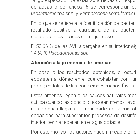
fango espesado. De estas 20 amebas correspond
de aguas o de fangos, 6 se correspondían 
(
Acanthamoeba spp.
y
Vermamoeba vermiformis
)
En lo que se refiere a la identificación de bacte
resultado positivo a cualquiera de las bacte
cianobacterias tóxicas en ningún caso.
El 53,66 % de las AVL albergaba en su interior
M
14,63 %
Pseudomonas spp.
Atención a la presencia de amebas
En base a los resultados obtenidos, el est
ecosistema idóneo en el que cohabitan con num
protegiéndolas de las condiciones menos favora
Estas amebas llegan a los cauces naturales medi
quítica cuando las condiciones sean menos favor
ríos, podrían llegar a formar parte de la micr
capacidad para superar los procesos de desinfe
interior, permanecerian en el agua potable.
Por este motivo, los autores hacen hincapie en 