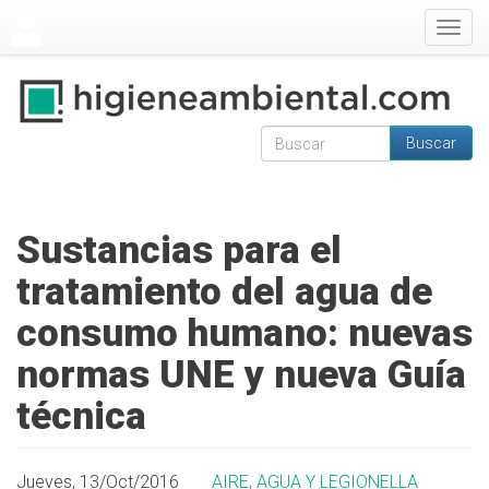
Pasar al contenido principal
Togg
navig
Buscar
Formulario de
Buscar
búsqueda
Sustancias para el
tratamiento del agua de
consumo humano: nuevas
normas UNE y nueva Guía
técnica
Jueves, 13/Oct/2016
AIRE, AGUA Y LEGIONELLA