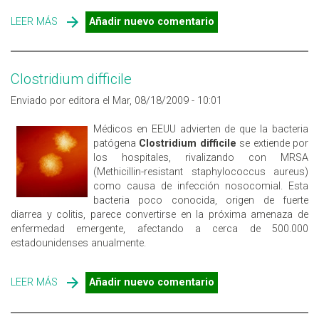
LEER MÁS
SOBRE PREVENCIÓN DE LA GRIPE A/H1N1 EN LAS
Añadir nuevo comentario
EMPRESAS
Clostridium difficile
Enviado por editora el Mar, 08/18/2009 - 10:01
Médicos en EEUU advierten de que la bacteria
patógena
Clostridium difficile
se extiende por
los hospitales, rivalizando con MRSA
(Methicillin-resistant staphylococcus aureus)
como causa de infección nosocomial. Esta
bacteria poco conocida, origen de fuerte
diarrea y colitis, parece convertirse en la próxima amenaza de
enfermedad emergente, afectando a cerca de 500.000
estadounidenses anualmente.
LEER MÁS
SOBRE CLOSTRIDIUM DIFFICILE
Añadir nuevo comentario