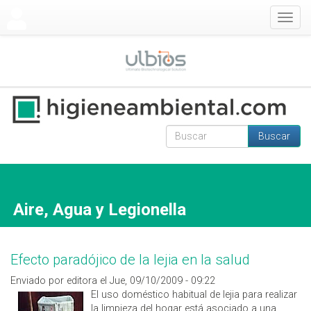
Pasar al contenido principal
Togg
navig
Buscar
Formulario de
Buscar
búsqueda
Aire, Agua y Legionella
Efecto paradójico de la lejia en la salud
Enviado por editora el Jue, 09/10/2009 - 09:22
El uso doméstico habitual de lejia para realizar
la limpieza del hogar está asociado a una