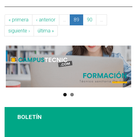
« primera
‹ anterior
…
89
90
…
siguiente ›
última »
BOLETÍN
Suscríbase a nuestro boletín: